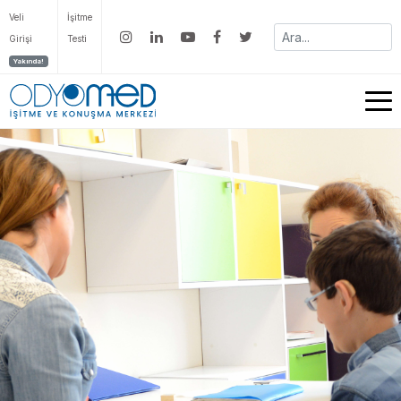
Veli
İşitme
Girişi
Testi
Yakında!