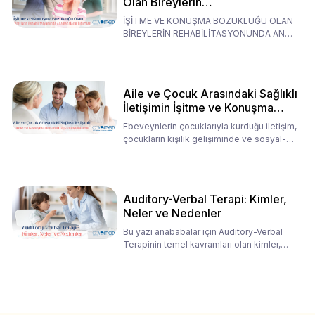
Olan Bireylerin
Rehabilitasyonunda Ana
İŞİTME VE KONUŞMA BOZUKLUĞU OLAN
Babaların Tutumları
BİREYLERİN REHABİLİTASYONUNDA ANA
BABALARIN TUTUMLARI EN BELİRLEYİC
Aile ve Çocuk Arasındaki Sağlıklı
İletişimin İşitme ve Konuşma
Rehabilitasyonundaki Rolü
Ebeveynlerin çocuklarıyla kurduğu iletişim,
çocukların kişilik gelişiminde ve sosyal-
duygusal süreç
Auditory-Verbal Terapi: Kimler,
Neler ve Nedenler
Bu yazı anababalar için Auditory-Verbal
Terapinin temel kavramları olan kimler,
neler ve nedenler üz