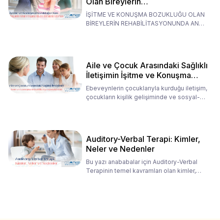
Olan Bireylerin
Rehabilitasyonunda Ana
İŞİTME VE KONUŞMA BOZUKLUĞU OLAN
Babaların Tutumları
BİREYLERİN REHABİLİTASYONUNDA ANA
BABALARIN TUTUMLARI EN BELİRLEYİC
Aile ve Çocuk Arasındaki Sağlıklı
İletişimin İşitme ve Konuşma
Rehabilitasyonundaki Rolü
Ebeveynlerin çocuklarıyla kurduğu iletişim,
çocukların kişilik gelişiminde ve sosyal-
duygusal süreç
Auditory-Verbal Terapi: Kimler,
Neler ve Nedenler
Bu yazı anababalar için Auditory-Verbal
Terapinin temel kavramları olan kimler,
neler ve nedenler üz