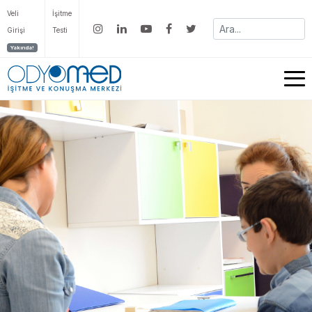
Veli
İşitme
Girişi
Testi
Yakında!