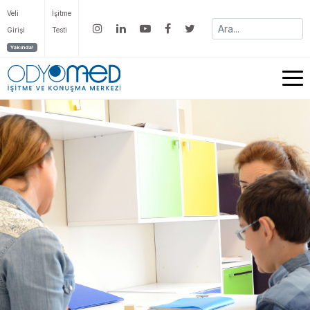
Veli
İşitme
Girişi
Testi
Yakında!