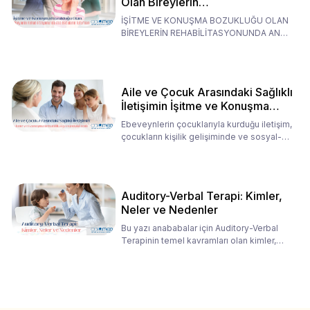
Olan Bireylerin
Rehabilitasyonunda Ana
İŞİTME VE KONUŞMA BOZUKLUĞU OLAN
Babaların Tutumları
BİREYLERİN REHABİLİTASYONUNDA ANA
BABALARIN TUTUMLARI EN BELİRLEYİC
Aile ve Çocuk Arasındaki Sağlıklı
İletişimin İşitme ve Konuşma
Rehabilitasyonundaki Rolü
Ebeveynlerin çocuklarıyla kurduğu iletişim,
çocukların kişilik gelişiminde ve sosyal-
duygusal süreç
Auditory-Verbal Terapi: Kimler,
Neler ve Nedenler
Bu yazı anababalar için Auditory-Verbal
Terapinin temel kavramları olan kimler,
neler ve nedenler üz