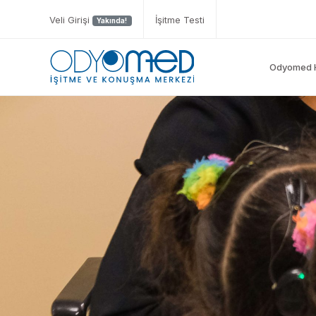
Veli Girişi
İşitme Testi
Yakında!
Odyomed 