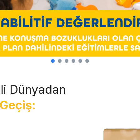
li Dünyadan
Geçiş: