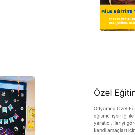
Özel Eğit
Odyomed Özel Eği
eğitimci işbirliği 
yaratıcı, ileriyi g
kendi amaçları içi