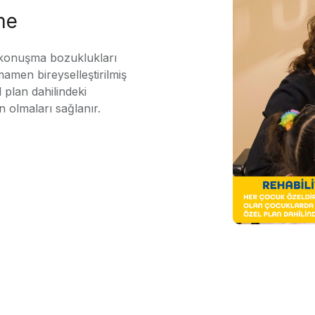
me
 konuşma bozuklukları
mamen bireyselleştirilmiş
 plan dahilindeki
n olmaları sağlanır.