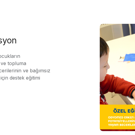
asyon
ocukların
ı ve topluma
erilerinin ve bağımsız
için destek eğitimi