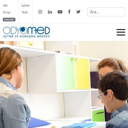
Veli
İşitme
Girişi
Testi
Yakında!