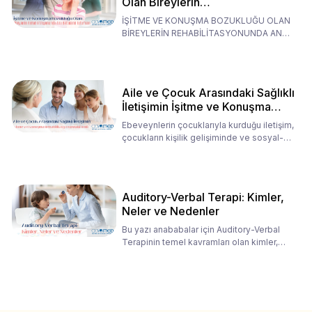
Olan Bireylerin
Rehabilitasyonunda Ana
İŞİTME VE KONUŞMA BOZUKLUĞU OLAN
Babaların Tutumları
BİREYLERİN REHABİLİTASYONUNDA ANA
BABALARIN TUTUMLARI EN BELİRLEYİC
Aile ve Çocuk Arasındaki Sağlıklı
İletişimin İşitme ve Konuşma
Rehabilitasyonundaki Rolü
Ebeveynlerin çocuklarıyla kurduğu iletişim,
çocukların kişilik gelişiminde ve sosyal-
duygusal süreç
Auditory-Verbal Terapi: Kimler,
Neler ve Nedenler
Bu yazı anababalar için Auditory-Verbal
Terapinin temel kavramları olan kimler,
neler ve nedenler üz