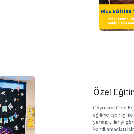
Özel Eğit
Odyomed Özel Eği
eğitimci işbirliği 
yaratıcı, ileriyi g
kendi amaçları içi