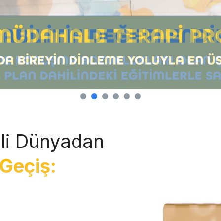
li Dünyadan
Geçiş: