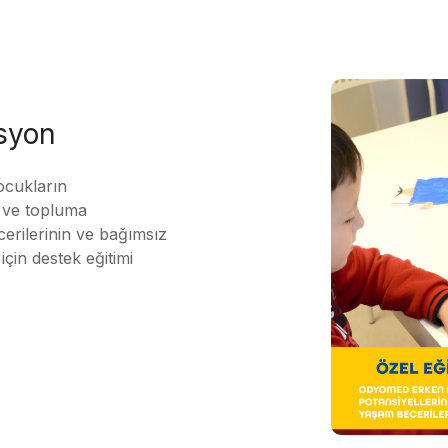
asyon
ocukların
ı ve topluma
erilerinin ve bağımsız
için destek eğitimi