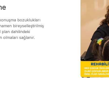
me
 konuşma bozuklukları
mamen bireyselleştirilmiş
 plan dahilindeki
n olmaları sağlanır.