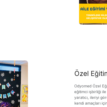
Özel Eğit
Odyomed Özel Eği
eğitimci işbirliği 
yaratıcı, ileriyi g
kendi amaçları içi