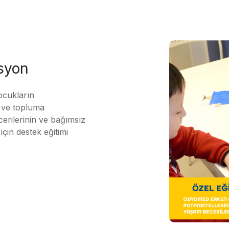
asyon
ocukların
ı ve topluma
erilerinin ve bağımsız
için destek eğitimi