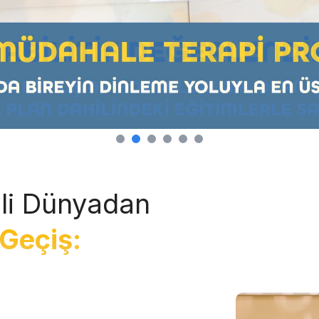
li Dünyadan
Geçiş: