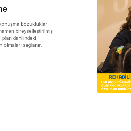
me
 konuşma bozuklukları
mamen bireyselleştirilmiş
 plan dahilindeki
n olmaları sağlanır.