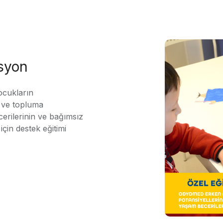
asyon
ocukların
ı ve topluma
erilerinin ve bağımsız
için destek eğitimi