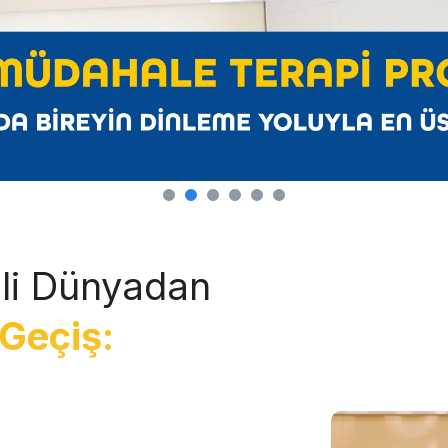
li Dünyadan
Geçiş: