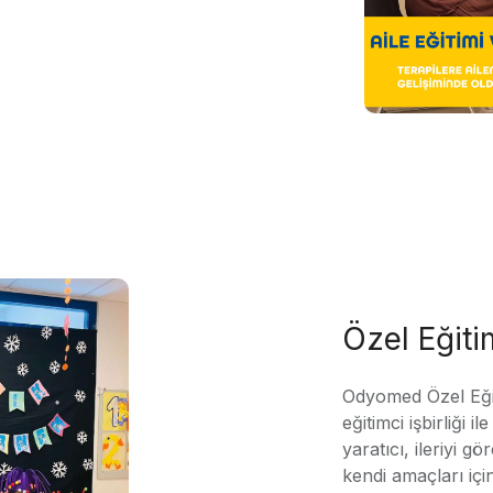
Özel Eğit
Odyomed Özel Eği
eğitimci işbirliği 
yaratıcı, ileriyi g
kendi amaçları içi