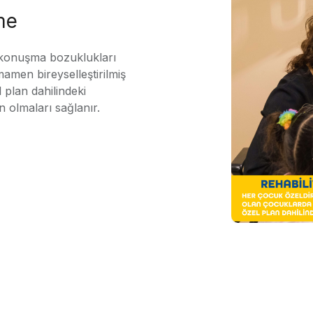
me
 konuşma bozuklukları
mamen bireyselleştirilmiş
 plan dahilindeki
n olmaları sağlanır.