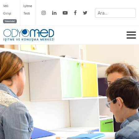
Veli
İşitme
Girişi
Testi
Yakında!