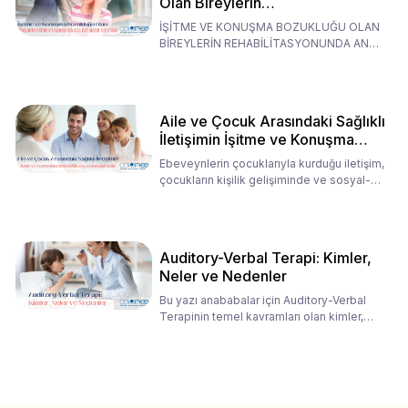
Olan Bireylerin
Rehabilitasyonunda Ana
İŞİTME VE KONUŞMA BOZUKLUĞU OLAN
Babaların Tutumları
BİREYLERİN REHABİLİTASYONUNDA ANA
BABALARIN TUTUMLARI EN BELİRLEYİC
Aile ve Çocuk Arasındaki Sağlıklı
İletişimin İşitme ve Konuşma
Rehabilitasyonundaki Rolü
Ebeveynlerin çocuklarıyla kurduğu iletişim,
çocukların kişilik gelişiminde ve sosyal-
duygusal süreç
Auditory-Verbal Terapi: Kimler,
Neler ve Nedenler
Bu yazı anababalar için Auditory-Verbal
Terapinin temel kavramları olan kimler,
neler ve nedenler üz