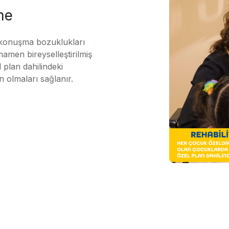
me
 konuşma bozuklukları
mamen bireyselleştirilmiş
 plan dahilindeki
n olmaları sağlanır.