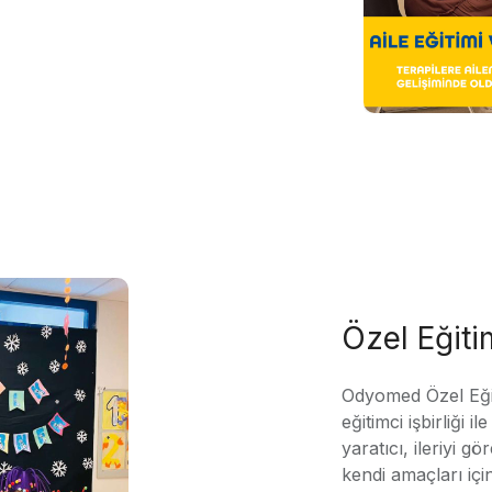
Özel Eğit
Odyomed Özel Eği
eğitimci işbirliği 
yaratıcı, ileriyi g
kendi amaçları içi