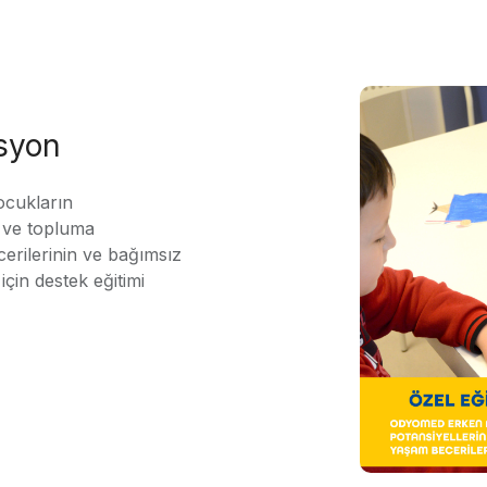
asyon
ocukların
ı ve topluma
erilerinin ve bağımsız
için destek eğitimi