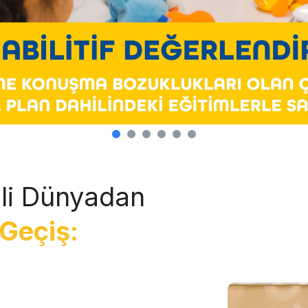
li Dünyadan
Geçiş: