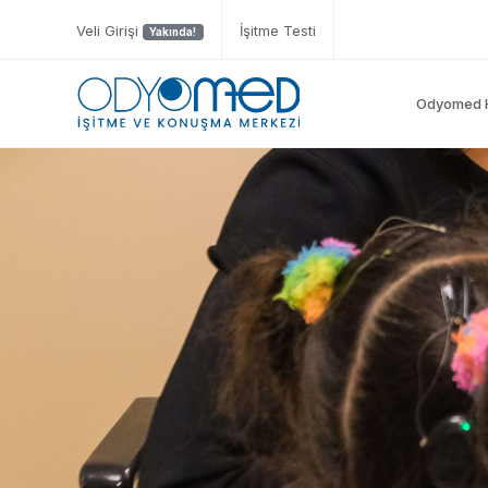
Veli Girişi
İşitme Testi
Yakında!
Odyomed 