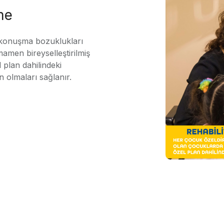
me
 konuşma bozuklukları
mamen bireyselleştirilmiş
 plan dahilindeki
n olmaları sağlanır.