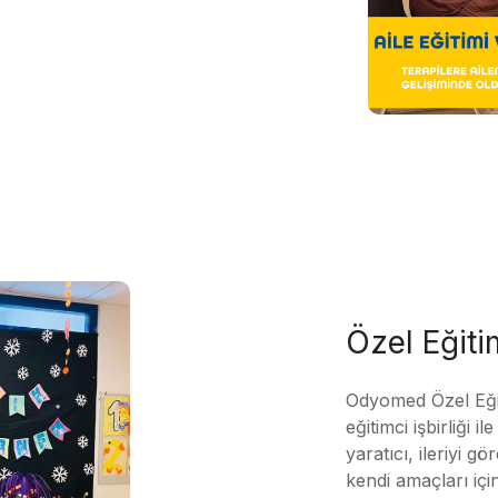
Özel Eğit
Odyomed Özel Eği
eğitimci işbirliği 
yaratıcı, ileriyi g
kendi amaçları içi