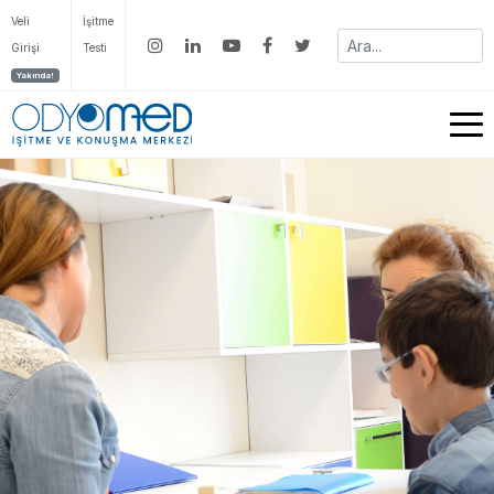
Veli
İşitme
Girişi
Testi
Yakında!