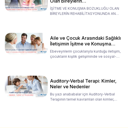
Olan Bireylerin
Rehabilitasyonunda Ana
İŞİTME VE KONUŞMA BOZUKLUĞU OLAN
Babaların Tutumları
BİREYLERİN REHABİLİTASYONUNDA ANA
BABALARIN TUTUMLARI EN BELİRLEYİC
Aile ve Çocuk Arasındaki Sağlıklı
İletişimin İşitme ve Konuşma
Rehabilitasyonundaki Rolü
Ebeveynlerin çocuklarıyla kurduğu iletişim,
çocukların kişilik gelişiminde ve sosyal-
duygusal süreç
Auditory-Verbal Terapi: Kimler,
Neler ve Nedenler
Bu yazı anababalar için Auditory-Verbal
Terapinin temel kavramları olan kimler,
neler ve nedenler üz