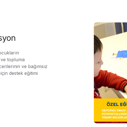
asyon
ocukların
ı ve topluma
erilerinin ve bağımsız
için destek eğitimi