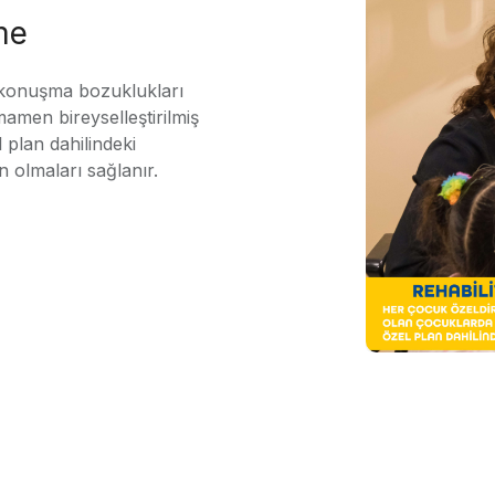
me
 konuşma bozuklukları
mamen bireyselleştirilmiş
 plan dahilindeki
n olmaları sağlanır.