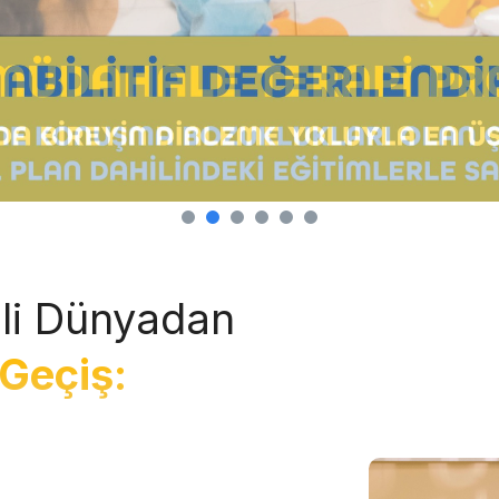
li Dünyadan
Geçiş: