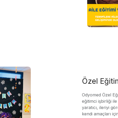
Özel Eğit
Odyomed Özel Eği
eğitimci işbirliği 
yaratıcı, ileriyi g
kendi amaçları içi