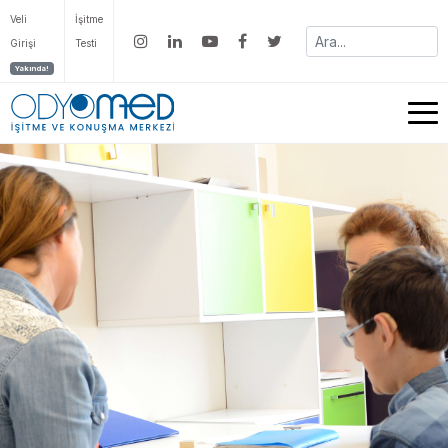
Veli
İşitme
Girişi
Testi
Yakında!