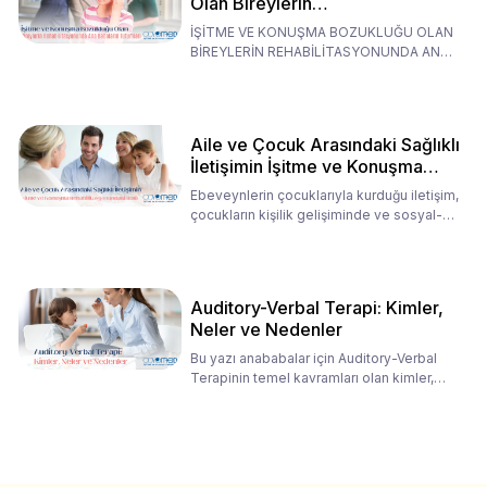
Olan Bireylerin
Rehabilitasyonunda Ana
İŞİTME VE KONUŞMA BOZUKLUĞU OLAN
Babaların Tutumları
BİREYLERİN REHABİLİTASYONUNDA ANA
BABALARIN TUTUMLARI EN BELİRLEYİC
Aile ve Çocuk Arasındaki Sağlıklı
İletişimin İşitme ve Konuşma
Rehabilitasyonundaki Rolü
Ebeveynlerin çocuklarıyla kurduğu iletişim,
çocukların kişilik gelişiminde ve sosyal-
duygusal süreç
Auditory-Verbal Terapi: Kimler,
Neler ve Nedenler
Bu yazı anababalar için Auditory-Verbal
Terapinin temel kavramları olan kimler,
neler ve nedenler üz