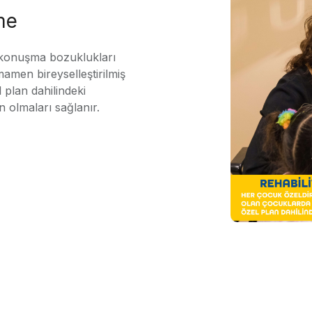
me
 konuşma bozuklukları
mamen bireyselleştirilmiş
 plan dahilindeki
n olmaları sağlanır.