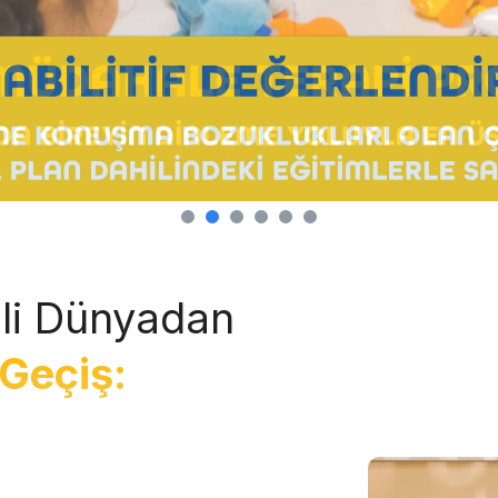
li Dünyadan
Geçiş: