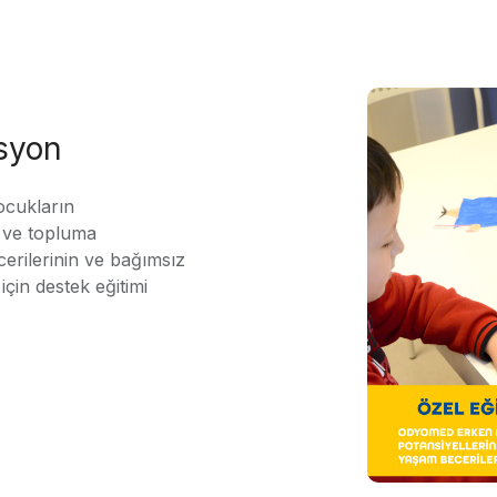
asyon
ocukların
ı ve topluma
erilerinin ve bağımsız
için destek eğitimi