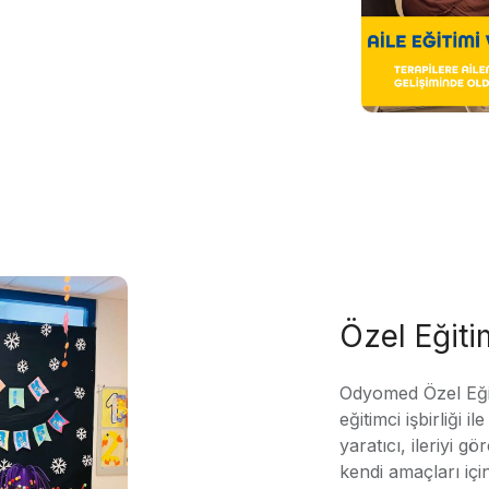
Özel Eğit
Odyomed Özel Eği
eğitimci işbirliği 
yaratıcı, ileriyi g
kendi amaçları içi