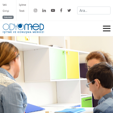
Veli
İşitme
Girişi
Testi
Yakında!