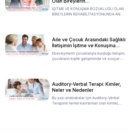
Olan Bireylerin
Rehabilitasyonunda Ana
İŞİTME VE KONUŞMA BOZUKLUĞU OLAN
Babaların Tutumları
BİREYLERİN REHABİLİTASYONUNDA ANA
BABALARIN TUTUMLARI EN BELİRLEYİC
Aile ve Çocuk Arasındaki Sağlıklı
İletişimin İşitme ve Konuşma
Rehabilitasyonundaki Rolü
Ebeveynlerin çocuklarıyla kurduğu iletişim,
çocukların kişilik gelişiminde ve sosyal-
duygusal süreç
Auditory-Verbal Terapi: Kimler,
Neler ve Nedenler
Bu yazı anababalar için Auditory-Verbal
Terapinin temel kavramları olan kimler,
neler ve nedenler üz