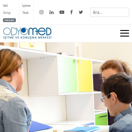
Veli
İşitme
Girişi
Testi
Yakında!