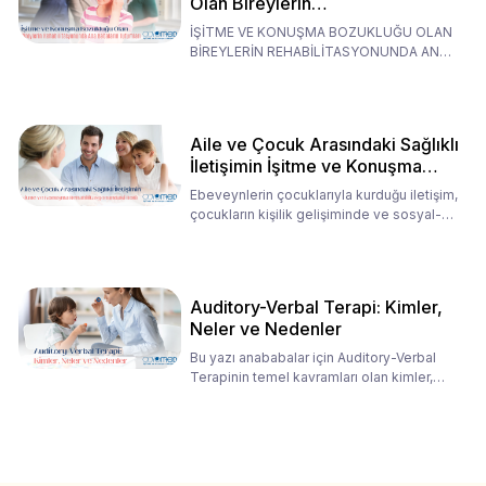
Olan Bireylerin
Rehabilitasyonunda Ana
İŞİTME VE KONUŞMA BOZUKLUĞU OLAN
Babaların Tutumları
BİREYLERİN REHABİLİTASYONUNDA ANA
BABALARIN TUTUMLARI EN BELİRLEYİC
Aile ve Çocuk Arasındaki Sağlıklı
İletişimin İşitme ve Konuşma
Rehabilitasyonundaki Rolü
Ebeveynlerin çocuklarıyla kurduğu iletişim,
çocukların kişilik gelişiminde ve sosyal-
duygusal süreç
Auditory-Verbal Terapi: Kimler,
Neler ve Nedenler
Bu yazı anababalar için Auditory-Verbal
Terapinin temel kavramları olan kimler,
neler ve nedenler üz