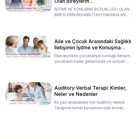
Olan Bireylerin
Rehabilitasyonunda Ana
İŞİTME VE KONUŞMA BOZUKLUĞU OLAN
Babaların Tutumları
BİREYLERİN REHABİLİTASYONUNDA ANA
BABALARIN TUTUMLARI EN BELİRLEYİC
Aile ve Çocuk Arasındaki Sağlıklı
İletişimin İşitme ve Konuşma
Rehabilitasyonundaki Rolü
Ebeveynlerin çocuklarıyla kurduğu iletişim,
çocukların kişilik gelişiminde ve sosyal-
duygusal süreç
Auditory-Verbal Terapi: Kimler,
Neler ve Nedenler
Bu yazı anababalar için Auditory-Verbal
Terapinin temel kavramları olan kimler,
neler ve nedenler üz