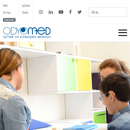
Veli
İşitme
Girişi
Testi
Yakında!