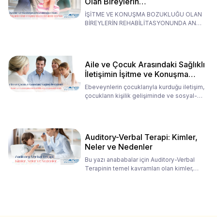
Olan Bireylerin
Rehabilitasyonunda Ana
İŞİTME VE KONUŞMA BOZUKLUĞU OLAN
Babaların Tutumları
BİREYLERİN REHABİLİTASYONUNDA ANA
BABALARIN TUTUMLARI EN BELİRLEYİC
Aile ve Çocuk Arasındaki Sağlıklı
İletişimin İşitme ve Konuşma
Rehabilitasyonundaki Rolü
Ebeveynlerin çocuklarıyla kurduğu iletişim,
çocukların kişilik gelişiminde ve sosyal-
duygusal süreç
Auditory-Verbal Terapi: Kimler,
Neler ve Nedenler
Bu yazı anababalar için Auditory-Verbal
Terapinin temel kavramları olan kimler,
neler ve nedenler üz