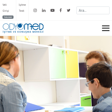
Veli
İşitme
Girişi
Testi
Yakında!