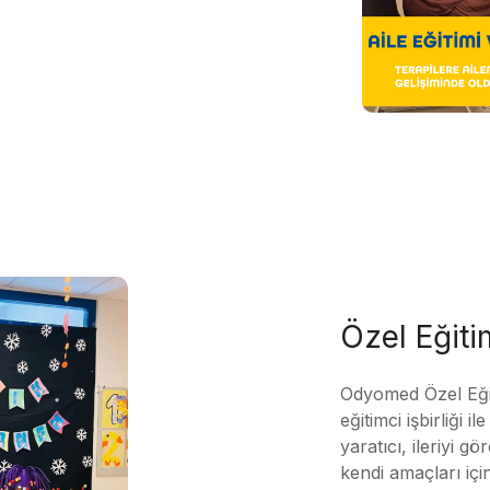
Özel Eğit
Odyomed Özel Eği
eğitimci işbirliği 
yaratıcı, ileriyi g
kendi amaçları içi