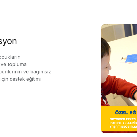
asyon
ocukların
ı ve topluma
erilerinin ve bağımsız
için destek eğitimi