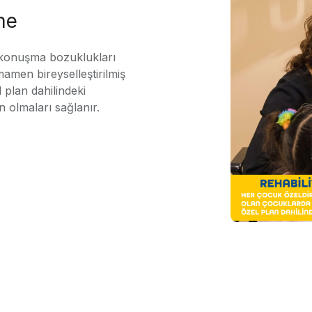
me
 konuşma bozuklukları
mamen bireyselleştirilmiş
 plan dahilindeki
n olmaları sağlanır.