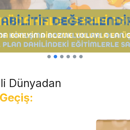
li Dünyadan
Geçiş: