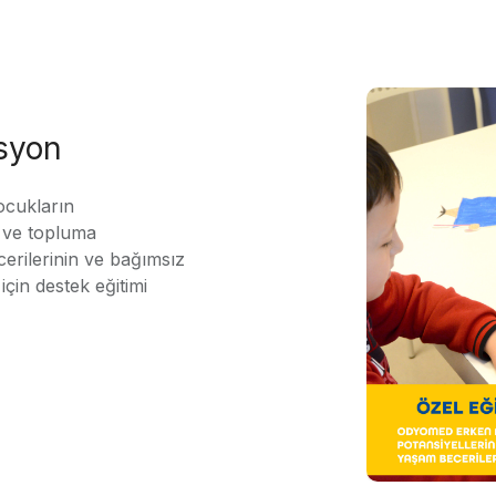
asyon
ocukların
ı ve topluma
erilerinin ve bağımsız
için destek eğitimi