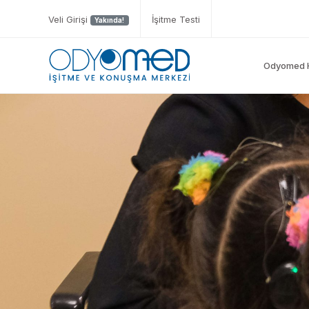
Veli Girişi
İşitme Testi
Yakında!
Odyomed 