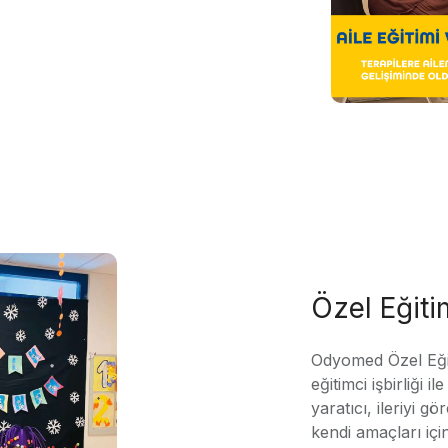
Özel Eğit
Odyomed Özel Eği
eğitimci işbirliği 
yaratıcı, ileriyi g
kendi amaçları içi