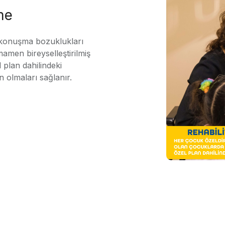
me
 konuşma bozuklukları
mamen bireyselleştirilmiş
 plan dahilindeki
n olmaları sağlanır.