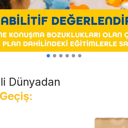
li Dünyadan
Geçiş: