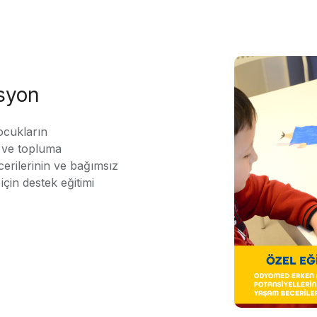
asyon
ocukların
ı ve topluma
erilerinin ve bağımsız
için destek eğitimi