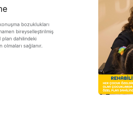
me
 konuşma bozuklukları
mamen bireyselleştirilmiş
 plan dahilindeki
n olmaları sağlanır.