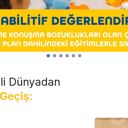
li Dünyadan
Geçiş: