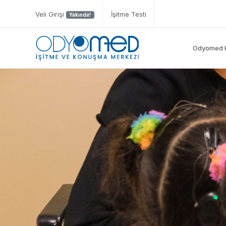
Veli Girişi
İşitme Testi
Yakında!
Odyomed 