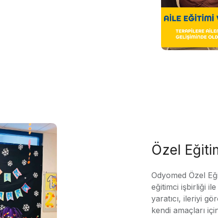
Özel Eğit
Odyomed Özel Eği
eğitimci işbirliği 
yaratıcı, ileriyi g
kendi amaçları içi