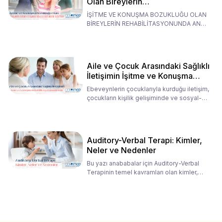
Olan Bireylerin
Rehabilitasyonunda Ana
İŞİTME VE KONUŞMA BOZUKLUĞU OLAN
Babaların Tutumları
BİREYLERİN REHABİLİTASYONUNDA ANA
BABALARIN TUTUMLARI EN BELİRLEYİC
Aile ve Çocuk Arasındaki Sağlıklı
İletişimin İşitme ve Konuşma
Rehabilitasyonundaki Rolü
Ebeveynlerin çocuklarıyla kurduğu iletişim,
çocukların kişilik gelişiminde ve sosyal-
duygusal süreç
Auditory-Verbal Terapi: Kimler,
Neler ve Nedenler
Bu yazı anababalar için Auditory-Verbal
Terapinin temel kavramları olan kimler,
neler ve nedenler üz