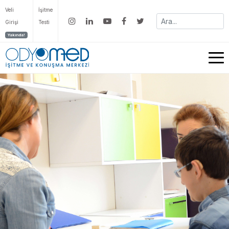
Veli
İşitme
Girişi
Testi
Yakında!