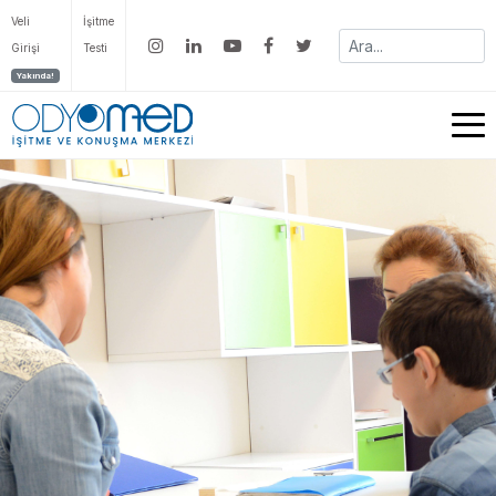
Veli
İşitme
Girişi
Testi
Yakında!