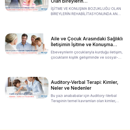
Olan Bireylerin
Rehabilitasyonunda Ana
İŞİTME VE KONUŞMA BOZUKLUĞU OLAN
Babaların Tutumları
BİREYLERİN REHABİLİTASYONUNDA ANA
BABALARIN TUTUMLARI EN BELİRLEYİC
Aile ve Çocuk Arasındaki Sağlıklı
İletişimin İşitme ve Konuşma
Rehabilitasyonundaki Rolü
Ebeveynlerin çocuklarıyla kurduğu iletişim,
çocukların kişilik gelişiminde ve sosyal-
duygusal süreç
Auditory-Verbal Terapi: Kimler,
Neler ve Nedenler
Bu yazı anababalar için Auditory-Verbal
Terapinin temel kavramları olan kimler,
neler ve nedenler üz