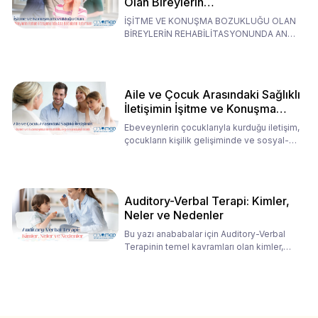
Olan Bireylerin
Rehabilitasyonunda Ana
İŞİTME VE KONUŞMA BOZUKLUĞU OLAN
Babaların Tutumları
BİREYLERİN REHABİLİTASYONUNDA ANA
BABALARIN TUTUMLARI EN BELİRLEYİC
Aile ve Çocuk Arasındaki Sağlıklı
İletişimin İşitme ve Konuşma
Rehabilitasyonundaki Rolü
Ebeveynlerin çocuklarıyla kurduğu iletişim,
çocukların kişilik gelişiminde ve sosyal-
duygusal süreç
Auditory-Verbal Terapi: Kimler,
Neler ve Nedenler
Bu yazı anababalar için Auditory-Verbal
Terapinin temel kavramları olan kimler,
neler ve nedenler üz