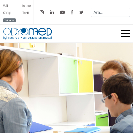
Veli
İşitme
Girişi
Testi
Yakında!