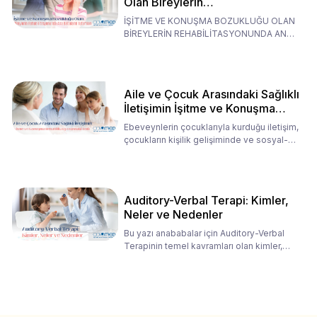
Olan Bireylerin
Rehabilitasyonunda Ana
İŞİTME VE KONUŞMA BOZUKLUĞU OLAN
Babaların Tutumları
BİREYLERİN REHABİLİTASYONUNDA ANA
BABALARIN TUTUMLARI EN BELİRLEYİC
Aile ve Çocuk Arasındaki Sağlıklı
İletişimin İşitme ve Konuşma
Rehabilitasyonundaki Rolü
Ebeveynlerin çocuklarıyla kurduğu iletişim,
çocukların kişilik gelişiminde ve sosyal-
duygusal süreç
Auditory-Verbal Terapi: Kimler,
Neler ve Nedenler
Bu yazı anababalar için Auditory-Verbal
Terapinin temel kavramları olan kimler,
neler ve nedenler üz