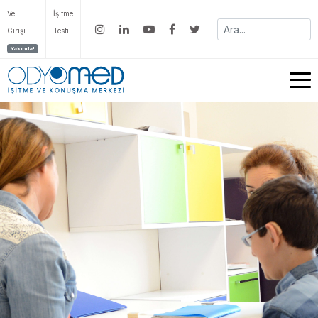
Veli
İşitme
Girişi
Testi
Yakında!