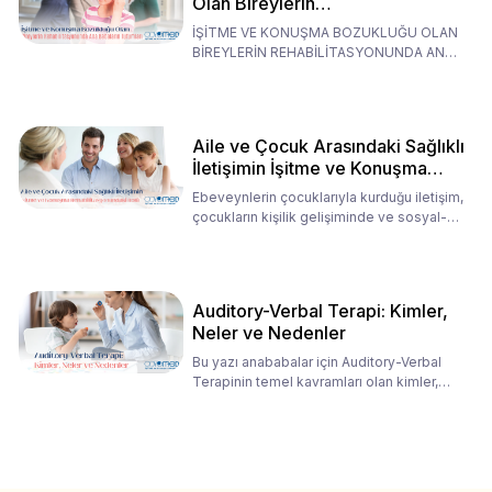
Olan Bireylerin
Rehabilitasyonunda Ana
İŞİTME VE KONUŞMA BOZUKLUĞU OLAN
Babaların Tutumları
BİREYLERİN REHABİLİTASYONUNDA ANA
BABALARIN TUTUMLARI EN BELİRLEYİC
Aile ve Çocuk Arasındaki Sağlıklı
İletişimin İşitme ve Konuşma
Rehabilitasyonundaki Rolü
Ebeveynlerin çocuklarıyla kurduğu iletişim,
çocukların kişilik gelişiminde ve sosyal-
duygusal süreç
Auditory-Verbal Terapi: Kimler,
Neler ve Nedenler
Bu yazı anababalar için Auditory-Verbal
Terapinin temel kavramları olan kimler,
neler ve nedenler üz