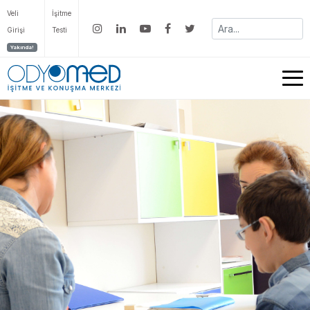
Veli
İşitme
Girişi
Testi
Yakında!