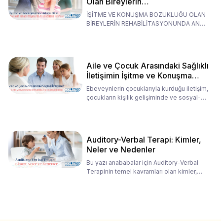
Olan Bireylerin
Rehabilitasyonunda Ana
İŞİTME VE KONUŞMA BOZUKLUĞU OLAN
Babaların Tutumları
BİREYLERİN REHABİLİTASYONUNDA ANA
BABALARIN TUTUMLARI EN BELİRLEYİC
Aile ve Çocuk Arasındaki Sağlıklı
İletişimin İşitme ve Konuşma
Rehabilitasyonundaki Rolü
Ebeveynlerin çocuklarıyla kurduğu iletişim,
çocukların kişilik gelişiminde ve sosyal-
duygusal süreç
Auditory-Verbal Terapi: Kimler,
Neler ve Nedenler
Bu yazı anababalar için Auditory-Verbal
Terapinin temel kavramları olan kimler,
neler ve nedenler üz