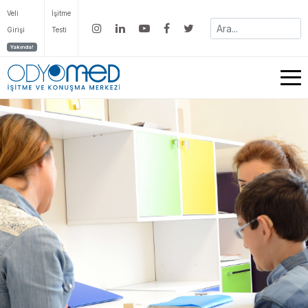
Veli
İşitme
Girişi
Testi
Yakında!