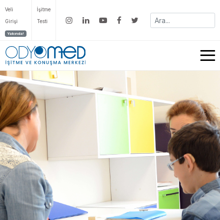
Veli
İşitme
Girişi
Testi
Yakında!