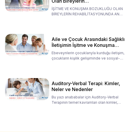
Olan Bireylerin
Rehabilitasyonunda Ana
İŞİTME VE KONUŞMA BOZUKLUĞU OLAN
Babaların Tutumları
BİREYLERİN REHABİLİTASYONUNDA ANA
BABALARIN TUTUMLARI EN BELİRLEYİC
Aile ve Çocuk Arasındaki Sağlıklı
İletişimin İşitme ve Konuşma
Rehabilitasyonundaki Rolü
Ebeveynlerin çocuklarıyla kurduğu iletişim,
çocukların kişilik gelişiminde ve sosyal-
duygusal süreç
Auditory-Verbal Terapi: Kimler,
Neler ve Nedenler
Bu yazı anababalar için Auditory-Verbal
Terapinin temel kavramları olan kimler,
neler ve nedenler üz