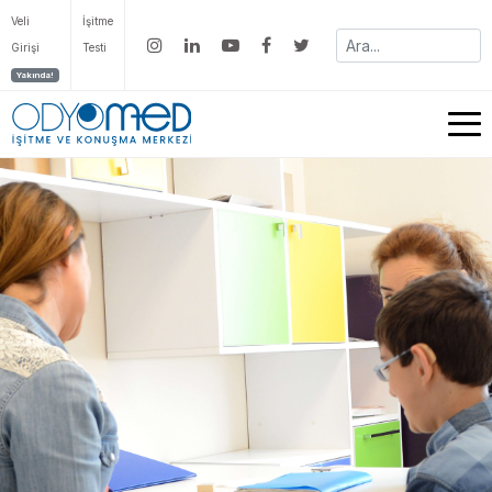
Veli
İşitme
Girişi
Testi
Yakında!