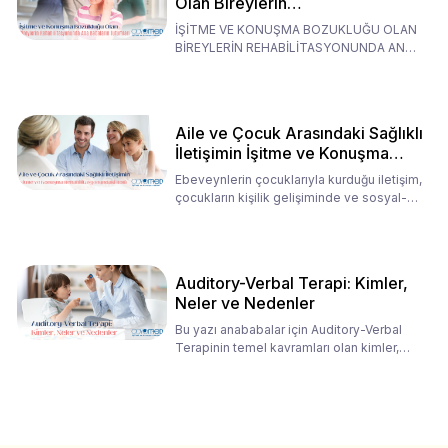
Olan Bireylerin
Rehabilitasyonunda Ana
İŞİTME VE KONUŞMA BOZUKLUĞU OLAN
Babaların Tutumları
BİREYLERİN REHABİLİTASYONUNDA ANA
BABALARIN TUTUMLARI EN BELİRLEYİC
Aile ve Çocuk Arasındaki Sağlıklı
İletişimin İşitme ve Konuşma
Rehabilitasyonundaki Rolü
Ebeveynlerin çocuklarıyla kurduğu iletişim,
çocukların kişilik gelişiminde ve sosyal-
duygusal süreç
Auditory-Verbal Terapi: Kimler,
Neler ve Nedenler
Bu yazı anababalar için Auditory-Verbal
Terapinin temel kavramları olan kimler,
neler ve nedenler üz