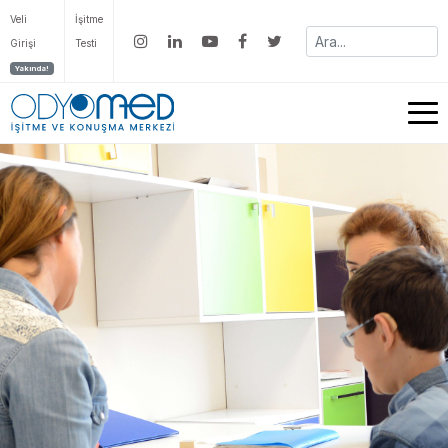
Veli
İşitme
Girişi
Testi
Yakında!