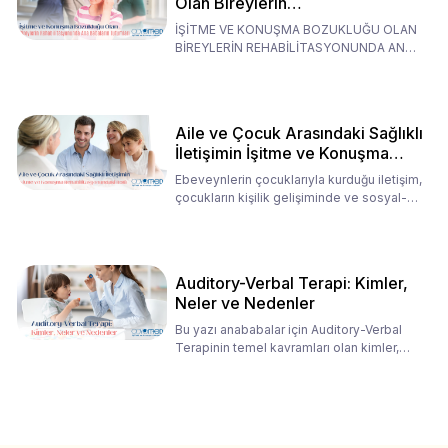
Olan Bireylerin
Rehabilitasyonunda Ana
İŞİTME VE KONUŞMA BOZUKLUĞU OLAN
Babaların Tutumları
BİREYLERİN REHABİLİTASYONUNDA ANA
BABALARIN TUTUMLARI EN BELİRLEYİC
Aile ve Çocuk Arasındaki Sağlıklı
İletişimin İşitme ve Konuşma
Rehabilitasyonundaki Rolü
Ebeveynlerin çocuklarıyla kurduğu iletişim,
çocukların kişilik gelişiminde ve sosyal-
duygusal süreç
Auditory-Verbal Terapi: Kimler,
Neler ve Nedenler
Bu yazı anababalar için Auditory-Verbal
Terapinin temel kavramları olan kimler,
neler ve nedenler üz