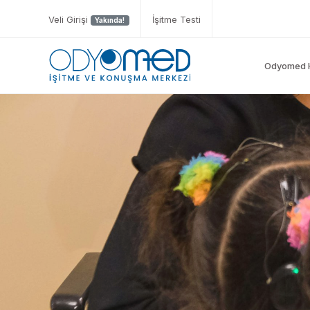
Veli Girişi
İşitme Testi
Yakında!
Odyomed 