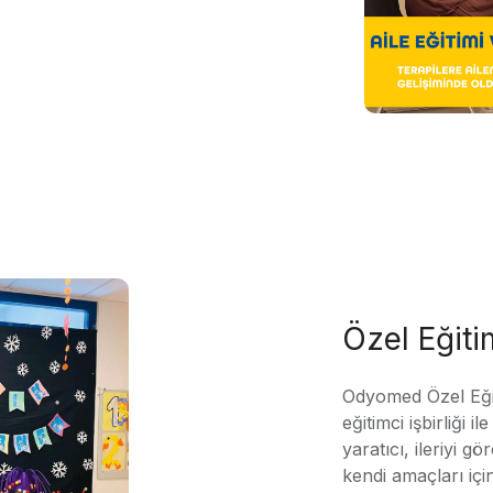
Özel Eğit
Odyomed Özel Eği
eğitimci işbirliği 
yaratıcı, ileriyi g
kendi amaçları içi