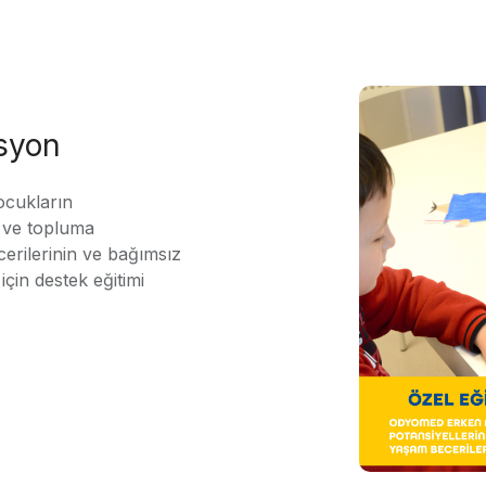
asyon
ocukların
ı ve topluma
erilerinin ve bağımsız
için destek eğitimi