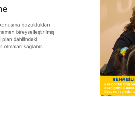
me
 konuşma bozuklukları
mamen bireyselleştirilmiş
 plan dahilindeki
n olmaları sağlanır.