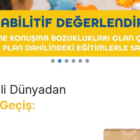
li Dünyadan
Geçiş: