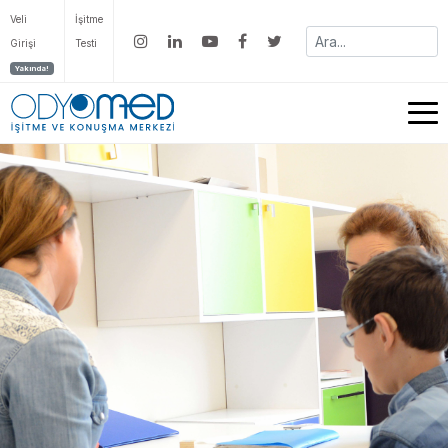
Veli
İşitme
Girişi
Testi
Yakında!