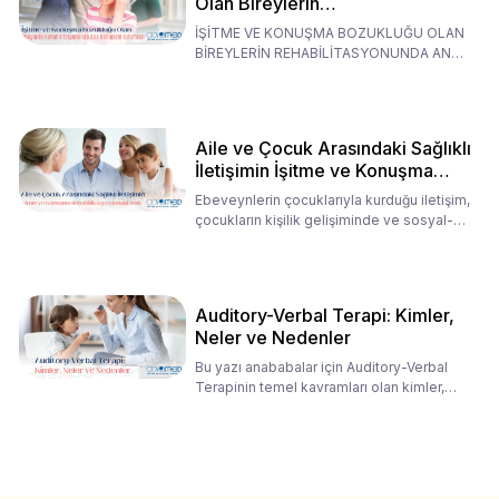
Olan Bireylerin
Rehabilitasyonunda Ana
İŞİTME VE KONUŞMA BOZUKLUĞU OLAN
Babaların Tutumları
BİREYLERİN REHABİLİTASYONUNDA ANA
BABALARIN TUTUMLARI EN BELİRLEYİC
Aile ve Çocuk Arasındaki Sağlıklı
İletişimin İşitme ve Konuşma
Rehabilitasyonundaki Rolü
Ebeveynlerin çocuklarıyla kurduğu iletişim,
çocukların kişilik gelişiminde ve sosyal-
duygusal süreç
Auditory-Verbal Terapi: Kimler,
Neler ve Nedenler
Bu yazı anababalar için Auditory-Verbal
Terapinin temel kavramları olan kimler,
neler ve nedenler üz