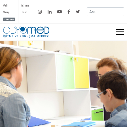
Veli
İşitme
Girişi
Testi
Yakında!