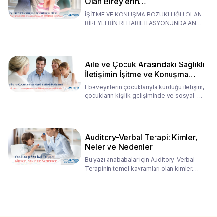
Olan Bireylerin
Rehabilitasyonunda Ana
İŞİTME VE KONUŞMA BOZUKLUĞU OLAN
Babaların Tutumları
BİREYLERİN REHABİLİTASYONUNDA ANA
BABALARIN TUTUMLARI EN BELİRLEYİC
Aile ve Çocuk Arasındaki Sağlıklı
İletişimin İşitme ve Konuşma
Rehabilitasyonundaki Rolü
Ebeveynlerin çocuklarıyla kurduğu iletişim,
çocukların kişilik gelişiminde ve sosyal-
duygusal süreç
Auditory-Verbal Terapi: Kimler,
Neler ve Nedenler
Bu yazı anababalar için Auditory-Verbal
Terapinin temel kavramları olan kimler,
neler ve nedenler üz