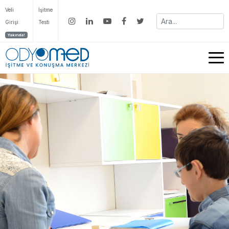
Veli
İşitme
Girişi
Testi
Yakında!