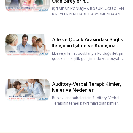
Olan Bireylerin
Rehabilitasyonunda Ana
İŞİTME VE KONUŞMA BOZUKLUĞU OLAN
Babaların Tutumları
BİREYLERİN REHABİLİTASYONUNDA ANA
BABALARIN TUTUMLARI EN BELİRLEYİC
Aile ve Çocuk Arasındaki Sağlıklı
İletişimin İşitme ve Konuşma
Rehabilitasyonundaki Rolü
Ebeveynlerin çocuklarıyla kurduğu iletişim,
çocukların kişilik gelişiminde ve sosyal-
duygusal süreç
Auditory-Verbal Terapi: Kimler,
Neler ve Nedenler
Bu yazı anababalar için Auditory-Verbal
Terapinin temel kavramları olan kimler,
neler ve nedenler üz