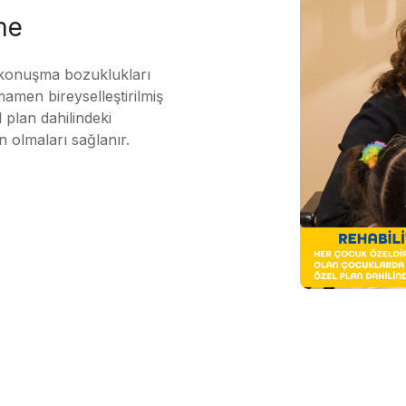
me
 konuşma bozuklukları
mamen bireyselleştirilmiş
 plan dahilindeki
n olmaları sağlanır.