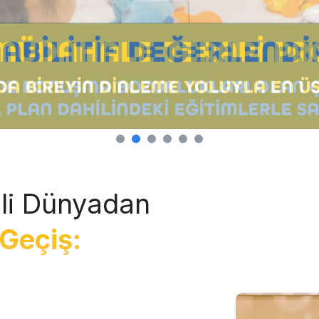
li Dünyadan
Geçiş: