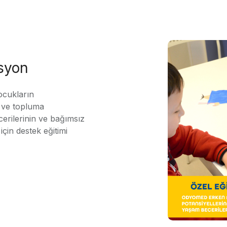
asyon
ocukların
ı ve topluma
erilerinin ve bağımsız
için destek eğitimi