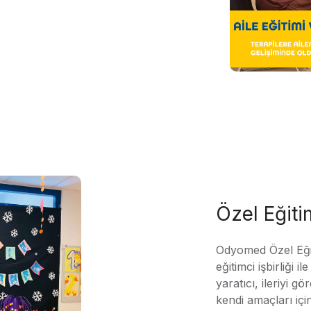
Özel Eğit
Odyomed Özel Eği
eğitimci işbirliği 
yaratıcı, ileriyi g
kendi amaçları içi