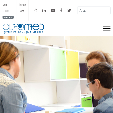
Veli
İşitme
Girişi
Testi
Yakında!