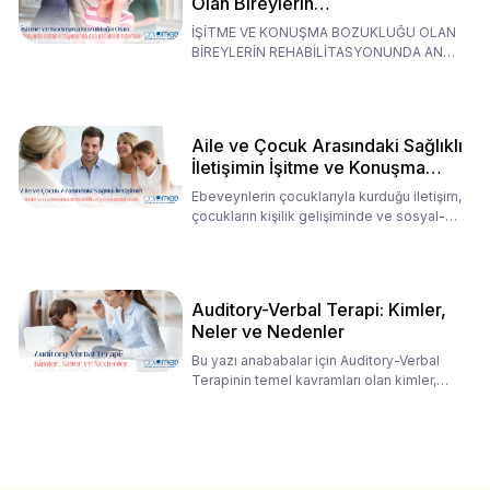
Olan Bireylerin
Rehabilitasyonunda Ana
İŞİTME VE KONUŞMA BOZUKLUĞU OLAN
Babaların Tutumları
BİREYLERİN REHABİLİTASYONUNDA ANA
BABALARIN TUTUMLARI EN BELİRLEYİC
Aile ve Çocuk Arasındaki Sağlıklı
İletişimin İşitme ve Konuşma
Rehabilitasyonundaki Rolü
Ebeveynlerin çocuklarıyla kurduğu iletişim,
çocukların kişilik gelişiminde ve sosyal-
duygusal süreç
Auditory-Verbal Terapi: Kimler,
Neler ve Nedenler
Bu yazı anababalar için Auditory-Verbal
Terapinin temel kavramları olan kimler,
neler ve nedenler üz