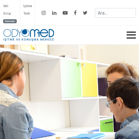
Veli
İşitme
Girişi
Testi
Yakında!