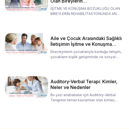
Olan Bireylerin
Rehabilitasyonunda Ana
İŞİTME VE KONUŞMA BOZUKLUĞU OLAN
Babaların Tutumları
BİREYLERİN REHABİLİTASYONUNDA ANA
BABALARIN TUTUMLARI EN BELİRLEYİC
Aile ve Çocuk Arasındaki Sağlıklı
İletişimin İşitme ve Konuşma
Rehabilitasyonundaki Rolü
Ebeveynlerin çocuklarıyla kurduğu iletişim,
çocukların kişilik gelişiminde ve sosyal-
duygusal süreç
Auditory-Verbal Terapi: Kimler,
Neler ve Nedenler
Bu yazı anababalar için Auditory-Verbal
Terapinin temel kavramları olan kimler,
neler ve nedenler üz