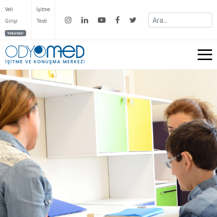
Veli
İşitme
Girişi
Testi
Yakında!