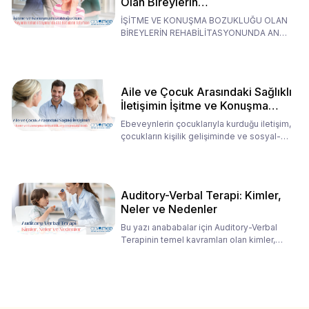
Olan Bireylerin
Rehabilitasyonunda Ana
İŞİTME VE KONUŞMA BOZUKLUĞU OLAN
Babaların Tutumları
BİREYLERİN REHABİLİTASYONUNDA ANA
BABALARIN TUTUMLARI EN BELİRLEYİC
Aile ve Çocuk Arasındaki Sağlıklı
İletişimin İşitme ve Konuşma
Rehabilitasyonundaki Rolü
Ebeveynlerin çocuklarıyla kurduğu iletişim,
çocukların kişilik gelişiminde ve sosyal-
duygusal süreç
Auditory-Verbal Terapi: Kimler,
Neler ve Nedenler
Bu yazı anababalar için Auditory-Verbal
Terapinin temel kavramları olan kimler,
neler ve nedenler üz