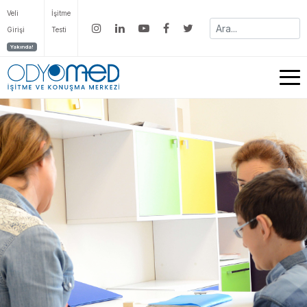
Veli
İşitme
Girişi
Testi
Yakında!