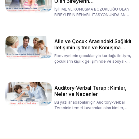
Olan Bireylerin
Rehabilitasyonunda Ana
İŞİTME VE KONUŞMA BOZUKLUĞU OLAN
Babaların Tutumları
BİREYLERİN REHABİLİTASYONUNDA ANA
BABALARIN TUTUMLARI EN BELİRLEYİC
Aile ve Çocuk Arasındaki Sağlıklı
İletişimin İşitme ve Konuşma
Rehabilitasyonundaki Rolü
Ebeveynlerin çocuklarıyla kurduğu iletişim,
çocukların kişilik gelişiminde ve sosyal-
duygusal süreç
Auditory-Verbal Terapi: Kimler,
Neler ve Nedenler
Bu yazı anababalar için Auditory-Verbal
Terapinin temel kavramları olan kimler,
neler ve nedenler üz