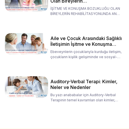
Olan Bireylerin
Rehabilitasyonunda Ana
İŞİTME VE KONUŞMA BOZUKLUĞU OLAN
Babaların Tutumları
BİREYLERİN REHABİLİTASYONUNDA ANA
BABALARIN TUTUMLARI EN BELİRLEYİC
Aile ve Çocuk Arasındaki Sağlıklı
İletişimin İşitme ve Konuşma
Rehabilitasyonundaki Rolü
Ebeveynlerin çocuklarıyla kurduğu iletişim,
çocukların kişilik gelişiminde ve sosyal-
duygusal süreç
Auditory-Verbal Terapi: Kimler,
Neler ve Nedenler
Bu yazı anababalar için Auditory-Verbal
Terapinin temel kavramları olan kimler,
neler ve nedenler üz