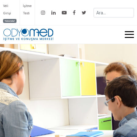
Veli
İşitme
Girişi
Testi
Yakında!