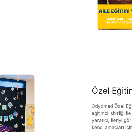
Özel Eğit
Odyomed Özel Eği
eğitimci işbirliği 
yaratıcı, ileriyi g
kendi amaçları içi