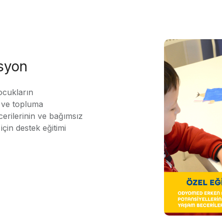
asyon
ocukların
ı ve topluma
erilerinin ve bağımsız
için destek eğitimi