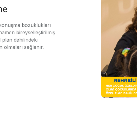
me
 konuşma bozuklukları
mamen bireyselleştirilmiş
 plan dahilindeki
n olmaları sağlanır.