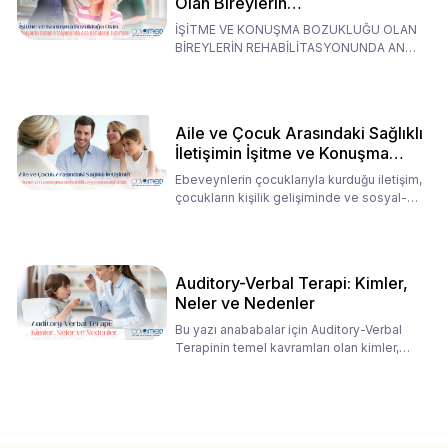
Olan Bireylerin
Rehabilitasyonunda Ana
İŞİTME VE KONUŞMA BOZUKLUĞU OLAN
Babaların Tutumları
BİREYLERİN REHABİLİTASYONUNDA ANA
BABALARIN TUTUMLARI EN BELİRLEYİC
Aile ve Çocuk Arasındaki Sağlıklı
İletişimin İşitme ve Konuşma
Rehabilitasyonundaki Rolü
Ebeveynlerin çocuklarıyla kurduğu iletişim,
çocukların kişilik gelişiminde ve sosyal-
duygusal süreç
Auditory-Verbal Terapi: Kimler,
Neler ve Nedenler
Bu yazı anababalar için Auditory-Verbal
Terapinin temel kavramları olan kimler,
neler ve nedenler üz