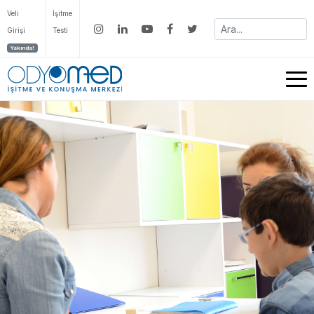
Veli
İşitme
Girişi
Testi
Yakında!