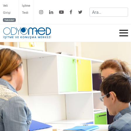
Veli
İşitme
Girişi
Testi
Yakında!