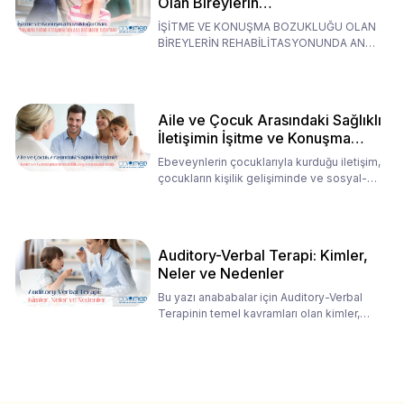
Olan Bireylerin
Rehabilitasyonunda Ana
İŞİTME VE KONUŞMA BOZUKLUĞU OLAN
Babaların Tutumları
BİREYLERİN REHABİLİTASYONUNDA ANA
BABALARIN TUTUMLARI EN BELİRLEYİC
Aile ve Çocuk Arasındaki Sağlıklı
İletişimin İşitme ve Konuşma
Rehabilitasyonundaki Rolü
Ebeveynlerin çocuklarıyla kurduğu iletişim,
çocukların kişilik gelişiminde ve sosyal-
duygusal süreç
Auditory-Verbal Terapi: Kimler,
Neler ve Nedenler
Bu yazı anababalar için Auditory-Verbal
Terapinin temel kavramları olan kimler,
neler ve nedenler üz