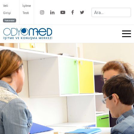
Veli
İşitme
Girişi
Testi
Yakında!