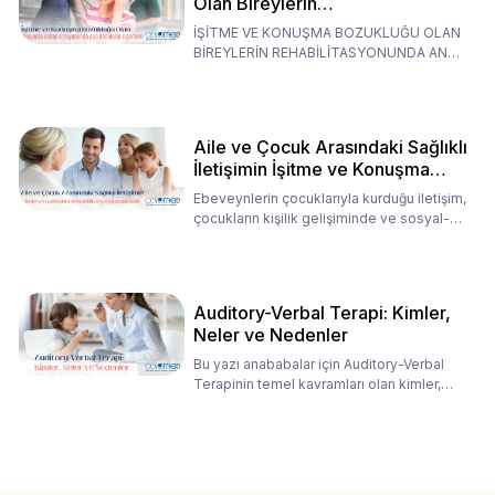
Olan Bireylerin
Rehabilitasyonunda Ana
İŞİTME VE KONUŞMA BOZUKLUĞU OLAN
Babaların Tutumları
BİREYLERİN REHABİLİTASYONUNDA ANA
BABALARIN TUTUMLARI EN BELİRLEYİC
Aile ve Çocuk Arasındaki Sağlıklı
İletişimin İşitme ve Konuşma
Rehabilitasyonundaki Rolü
Ebeveynlerin çocuklarıyla kurduğu iletişim,
çocukların kişilik gelişiminde ve sosyal-
duygusal süreç
Auditory-Verbal Terapi: Kimler,
Neler ve Nedenler
Bu yazı anababalar için Auditory-Verbal
Terapinin temel kavramları olan kimler,
neler ve nedenler üz