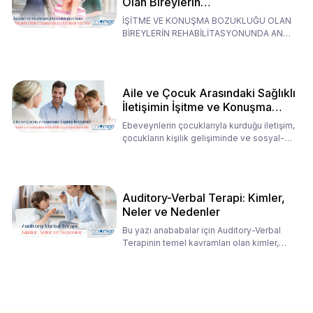
Olan Bireylerin
Rehabilitasyonunda Ana
İŞİTME VE KONUŞMA BOZUKLUĞU OLAN
Babaların Tutumları
BİREYLERİN REHABİLİTASYONUNDA ANA
BABALARIN TUTUMLARI EN BELİRLEYİC
Aile ve Çocuk Arasındaki Sağlıklı
İletişimin İşitme ve Konuşma
Rehabilitasyonundaki Rolü
Ebeveynlerin çocuklarıyla kurduğu iletişim,
çocukların kişilik gelişiminde ve sosyal-
duygusal süreç
Auditory-Verbal Terapi: Kimler,
Neler ve Nedenler
Bu yazı anababalar için Auditory-Verbal
Terapinin temel kavramları olan kimler,
neler ve nedenler üz