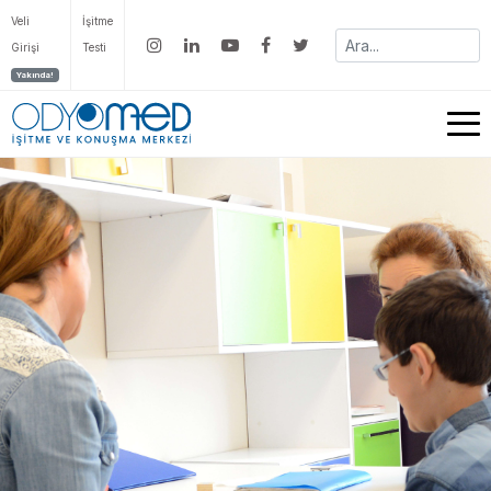
Veli
İşitme
Girişi
Testi
Yakında!