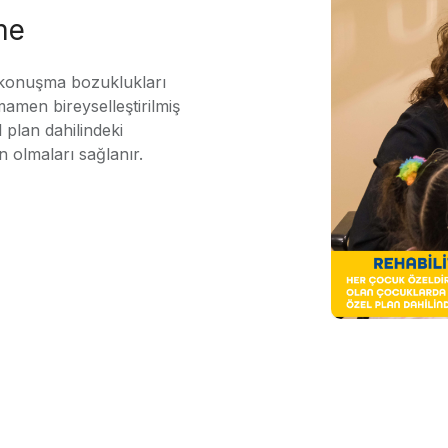
me
 konuşma bozuklukları
mamen bireyselleştirilmiş
 plan dahilindeki
n olmaları sağlanır.