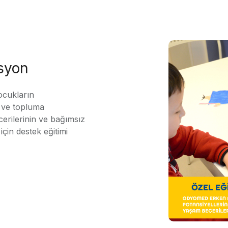
asyon
ocukların
ı ve topluma
erilerinin ve bağımsız
için destek eğitimi