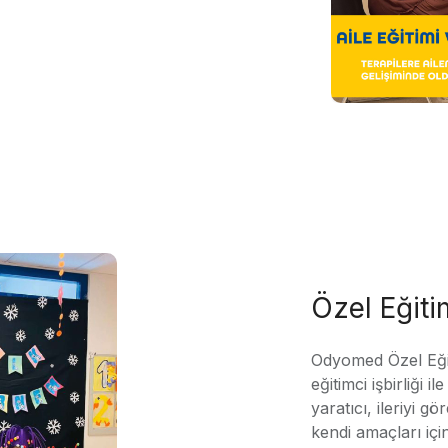
Özel Eğit
Odyomed Özel Eği
eğitimci işbirliği 
yaratıcı, ileriyi g
kendi amaçları içi