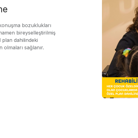
me
 konuşma bozuklukları
mamen bireyselleştirilmiş
 plan dahilindeki
n olmaları sağlanır.