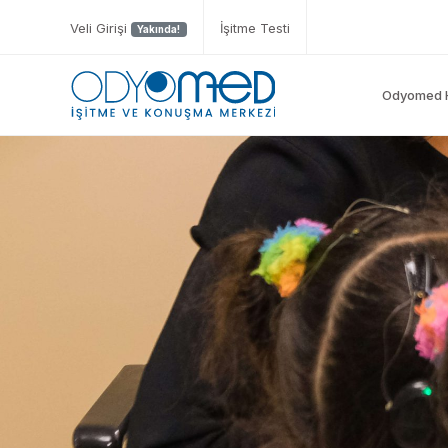
Veli Girişi
İşitme Testi
Yakında!
Odyomed 