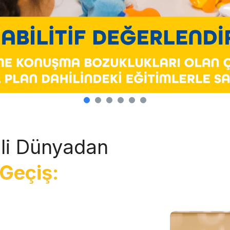
li Dünyadan
Geçiş: