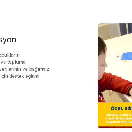
asyon
ocukların
ı ve topluma
erilerinin ve bağımsız
için destek eğitimi