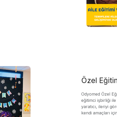
Özel Eğit
Odyomed Özel Eği
eğitimci işbirliği 
yaratıcı, ileriyi g
kendi amaçları içi