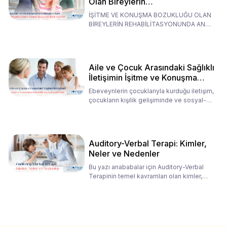
Olan Bireylerin
Rehabilitasyonunda Ana
İŞİTME VE KONUŞMA BOZUKLUĞU OLAN
Babaların Tutumları
BİREYLERİN REHABİLİTASYONUNDA ANA
BABALARIN TUTUMLARI EN BELİRLEYİC
Aile ve Çocuk Arasındaki Sağlıklı
İletişimin İşitme ve Konuşma
Rehabilitasyonundaki Rolü
Ebeveynlerin çocuklarıyla kurduğu iletişim,
çocukların kişilik gelişiminde ve sosyal-
duygusal süreç
Auditory-Verbal Terapi: Kimler,
Neler ve Nedenler
Bu yazı anababalar için Auditory-Verbal
Terapinin temel kavramları olan kimler,
neler ve nedenler üz