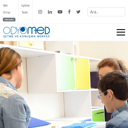
Veli
İşitme
Girişi
Testi
Yakında!