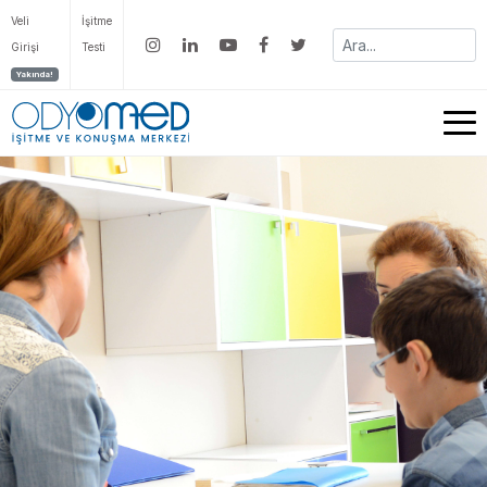
Veli
İşitme
Girişi
Testi
Yakında!