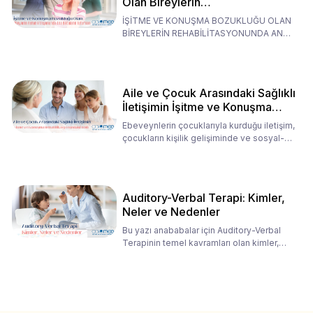
Olan Bireylerin
Rehabilitasyonunda Ana
İŞİTME VE KONUŞMA BOZUKLUĞU OLAN
Babaların Tutumları
BİREYLERİN REHABİLİTASYONUNDA ANA
BABALARIN TUTUMLARI EN BELİRLEYİC
Aile ve Çocuk Arasındaki Sağlıklı
İletişimin İşitme ve Konuşma
Rehabilitasyonundaki Rolü
Ebeveynlerin çocuklarıyla kurduğu iletişim,
çocukların kişilik gelişiminde ve sosyal-
duygusal süreç
Auditory-Verbal Terapi: Kimler,
Neler ve Nedenler
Bu yazı anababalar için Auditory-Verbal
Terapinin temel kavramları olan kimler,
neler ve nedenler üz